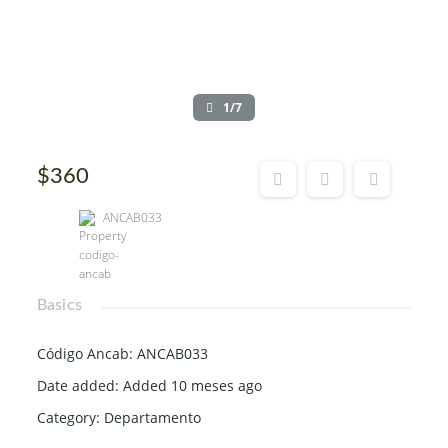
1/7
$360
ANCAB033
Basics
Código Ancab
:
ANCAB033
Date added
:
Added 10 meses ago
Category
:
Departamento