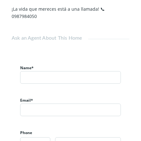
¡La vida que mereces está a una llamada! 📞
0987984050
Ask an Agent About This Home
Name*
Email*
Phone